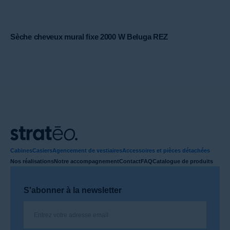
Sèche cheveux mural fixe 2000 W Beluga REZ
Cabines
Casiers
Agencement de vestiaires
Accessoires et pièces détachées
Nos réalisations
Notre accompagnement
Contact
FAQ
Catalogue de produits
S'abonner à la newsletter