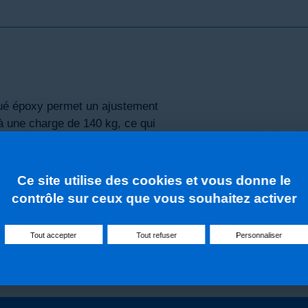
qué époxy permet un ajustement
à une charge de 140 kg, ce qui
CONCEP
Ré
ossible.
ant par vérin à gaz comprimé, le
violemment.
ha
Ce site utilise des cookies et vous donne le
contrôle sur ceux que vous souhaitez activer
de
Tout accepter
Tout refuser
Personnaliser