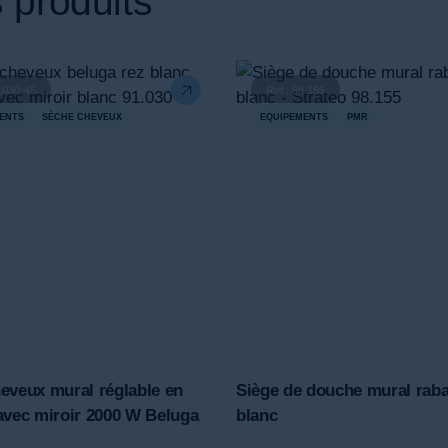
 produits
1.030-45
Ref : 98.155
ENTS
SÈCHE CHEVEUX
EQUIPEMENTS
PMR
eveux mural réglable en
Siège de douche mural raba
avec miroir 2000 W Beluga
blanc