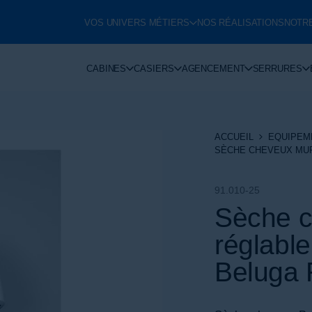
VOS UNIVERS MÉTIERS
NOS RÉALISATIONS
NOTR
CABINES
CASIERS
AGENCEMENT
SERRURES
ACCUEIL
EQUIPEM
SÈCHE CHEVEUX MUR
91.010-25
Sèche c
réglabl
Beluga