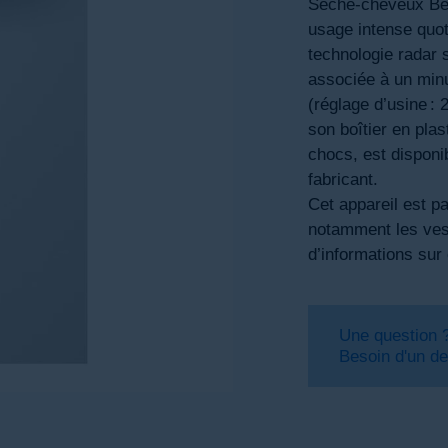
Sèche-cheveux Bel
usage intense quot
technologie radar 
associée à un minu
(réglage d’usine :
son boîtier en pla
chocs, est disponib
fabricant.
Cet appareil est p
notamment les vest
d’informations sur 
Une question 
Besoin d'un de