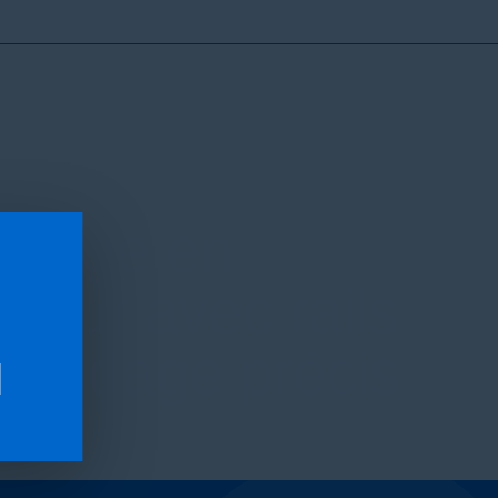
TION
glage en
uteur avec rails
 guidage précis