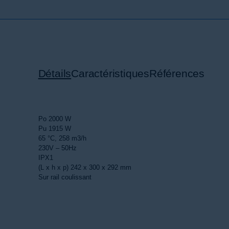
Détails
Caractéristiques
Références
Po 2000 W
Pu 1915 W
65 °C, 258 m3/h
230V – 50Hz
IPX1
(L x h x p) 242 x 300 x 292 mm
Sur rail coulissant