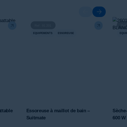
Ref : 91.201
Ref 
EQUIPEMENTS
ESSOREUSE
EQUI
ttable
Essoreuse à maillot de bain –
Sèche-
Suitmate
600 W 