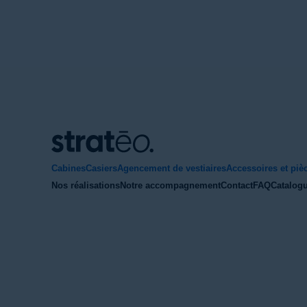
Cabines
Casiers
Agencement de vestiaires
Accessoires et piè
Nos réalisations
Notre accompagnement
Contact
FAQ
Catalogu