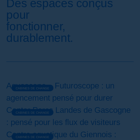
Des espaces conçus
pour
fonctionner,
durablement.
Aquascope – Futuroscope : un
CABINES DE CHANGE
agencement pensé pour durer
Center Parcs Landes de Gascogne
CABINES DE CHANGE
: pensé pour les flux de visiteurs
Centre aquatique du Giennois :
CABINES DE CHANGE