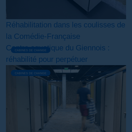
Réhabilitation dans les coulisses de
la Comédie-Française
Centre aquatique du Giennois :
CABINES DE CHANGE
réhabilité pour perpétuer
CABINES DE CHANGE