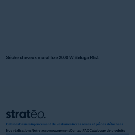
Sèche cheveux mural fixe 2000 W Beluga REZ
Cabines
Casiers
Agencement de vestiaires
Accessoires et pièces détachées
Nos réalisations
Notre accompagnement
Contact
FAQ
Catalogue de produits