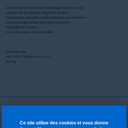
Construction en tôle d’acier thermolaqué anti-UV ou inox
Corbeille de récupération intégrée de 32 litres
Seau intérieur amovible en acier galvanisé avec poignées
Couvercle ergonomique avec joint caoutchouc
Disponible en 2 coloris
Livré sans papier et sans bouteille
Garantie 5 ans
900 x 460 x 350 mm (H x L x P)
11,3 kg
Grâce à son système tout-en-un, la station VAR simplifie la
gestion de l’hygiène de votre espace. Le distributeur de papier
Ce site utilise des cookies et vous donne
et son réceptacle intégré encouragent un nettoyage rapide et