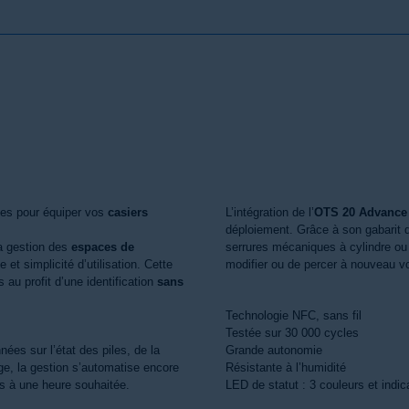
es pour équiper vos
casiers
L’intégration de l’
OTS 20 Advance
déploiement. Grâce à son gabarit 
a gestion des
espaces de
serrures mécaniques à cylindre ou 
 et simplicité d’utilisation. Cette
modifier ou de percer à nouveau v
au profit d’une identification
sans
Technologie NFC, sans fil
Testée sur 30 000 cycles
ées sur l’état des piles, de la
Grande autonomie
loge, la gestion s’automatise encore
Résistante à l’humidité
es à une heure souhaitée.
LED de statut : 3 couleurs et indi