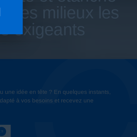
r les milieux les
us exigeants
u une idée en tête ? En quelques instants,
apté à vos besoins et recevez une