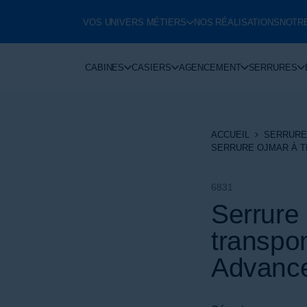
VOS UNIVERS MÉTIERS
NOS RÉALISATIONS
NOTR
CABINES
CASIERS
AGENCEMENT
SERRURES
ACCUEIL
SERRURE
SERRURE OJMAR À T
6831
Serrure
transpo
Advanc