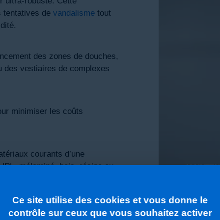
er ultra-robuste. Cette
s tentatives de
vandalisme
tout
dité.
encement des zones de douches,
u des vestiaires de complexes
our minimiser les coûts
atériaux courants d’une
HPL, mélaminé, bois, résine ou
MAINTEN
Co
de manière 100 %
autonome
sur
ctrique filaire lourd.
Ce site utilise des cookies et vous donne le
ro
 années d’autonomie, tandis qu’un
contrôle sur ceux que vous souhaitez activer
ses généraux assure aux équipes