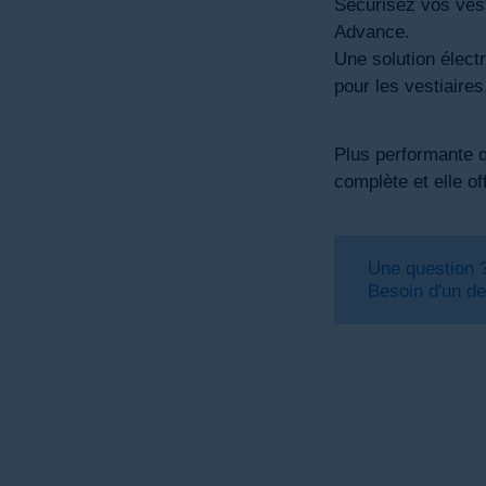
Sécurisez vos vest
Advance.
Une solution élect
pour les vestiaires
Plus performante q
complète et elle o
Une question 
Besoin d'un de