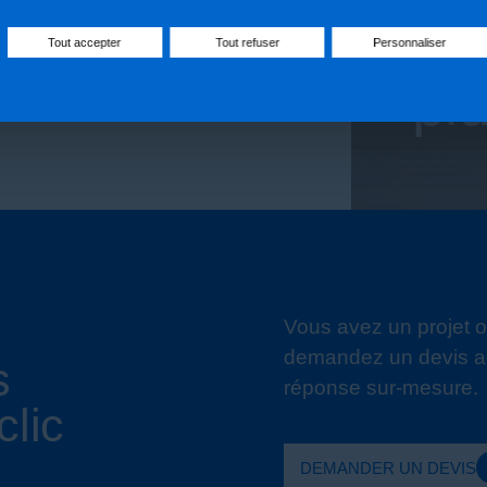
ure de secours simplifiée en cas
pou
Tout accepter
Tout refuser
Personnaliser
pl
Vous avez un projet o
demandez un devis ad
s
réponse sur-mesure.
clic
DEMANDER UN DEVIS