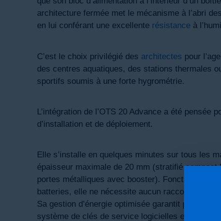
que son bloc d’alimentation à l’intérieur d’un boîti
architecture fermée met le mécanisme à l’abri de
en lui conférant une excellente
résistance
à l’humi
C’est le choix privilégié des
architectes
pour l’ag
des centres aquatiques, des stations thermales o
sportifs soumis à une forte hygrométrie.
L’intégration de l’OTS 20 Advance a été pensée p
d’installation et de déploiement.
Elle s’installe en quelques minutes sur tous les m
épaisseur maximale de 20 mm (stratifié compact 
portes métalliques avec booster). Fonctionnant 
batteries, elle ne nécessite aucun raccordement éle
Sa gestion d’énergie optimisée garantit plusieurs
système de clés de service logicielles et de pas