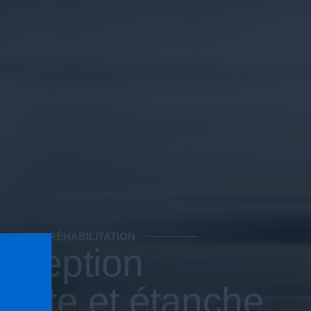
ANCE ET RÉHABILITATION
nception
buste et étanche