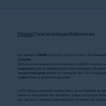
Détails
Caractéristiques
Références
Les serrures
OJMAR
s’imposent comme solutions incontournabl
collectifs
.
Dans les environnements professionnels et sportifs modernes, l
rangement
exige un équilibre parfait entre esthétique, robustesse
serrure intelligente
élimine les contraintes des clés mécaniques 
contact
fluide et hautement sécurisée.
L’OTS Advance permet le contôle précis via son transfert de donn
serrure et la traçabilité des utilisations. Grâce à la fonction hor
plus loin avec l’ouverture automatique de l’ensemble des serrur